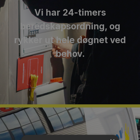
Vi har 24-timers
beredskapsordning, og
rykker ut hele døgnet ved
behov.
JOBBSØKER?