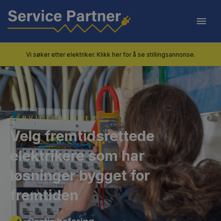
Skip
Mai
to
content
Men
Vi søker etter elektriker. Klikk her for å se stillingsannonse.
SERVICEPARTNER
Velg fremtidsrettede
elektrikere som har
løsninger bygget for
fremtiden