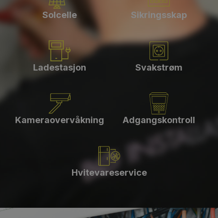
Solcelle
Sikringsskap
Ladestasjon
Svakstrøm
Kameraovervåkning
Adgangskontroll
Hvitevareservice