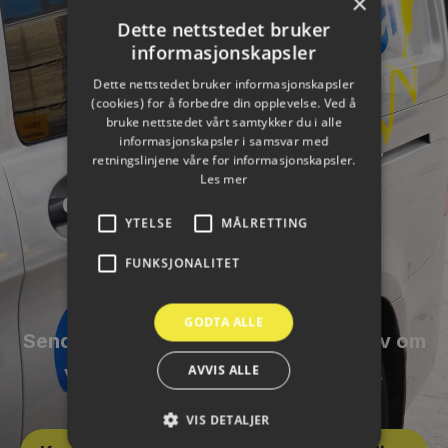
×
Dette nettstedet bruker
informasjonskapsler
Dette nettstedet bruker informasjonskapsler
(cookies) for å forbedre din opplevelse. Ved å
bruke nettstedet vårt samtykker du i alle
informasjonskapsler i samsvar med
Vi er alltid på jakt etter
retningslinjene våre for informasjonskapsler.
Les mer
dyktige medarbeidere.
YTELSE
MÅLRETTING
FUNKSJONALITET
GODTA ALLE
Send oss gjerne en åpen søknad, selv om
AVVIS ALLE
vi ikke har noen utlyste stillinger.
VIS DETALJER