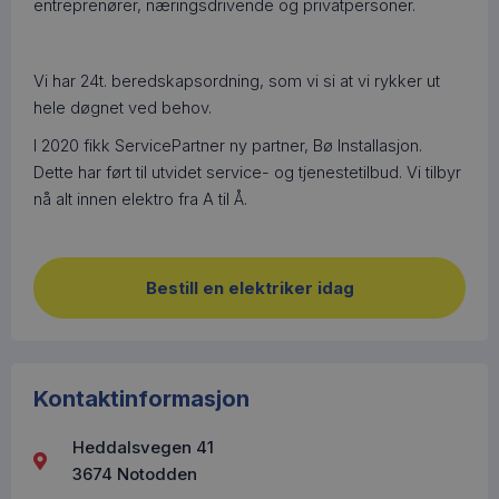
entreprenører, næringsdrivende og privatpersoner.
Vi har 24t. beredskapsordning, som vi si at vi rykker ut
hele døgnet ved behov.
I 2020 fikk ServicePartner ny partner, Bø Installasjon.
Dette har ført til utvidet service- og tjenestetilbud. Vi tilbyr
nå alt innen elektro fra A til Å.
Bestill en elektriker idag
Kontaktinformasjon
Heddalsvegen 41
3674 Notodden