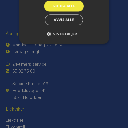
GODTA ALLE
post@nesp.no
AVVIS ALLE
Åpningstider installasjonsavdeling
VIS DETALJER
Mandag - fredag: 07-15.30
Lørdag stengt
24-timers service
35 02 75 80
Service Partner AS
Heddalsvegen 41
3674 Notodden
Elektriker
Elektriker
El-kontroll